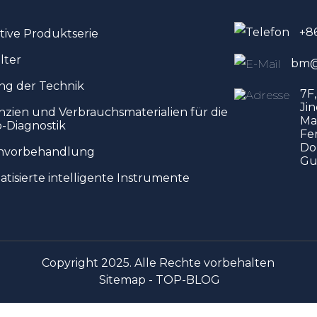
+8
tive Produktserie
lter
bm@
g der Technik
7F
Jin
zien und Verbrauchsmaterialien für die
Ma
o-Diagnostik
Fe
Do
nvorbehandlung
Gu
tisierte intelligente Instrumente
Copyright 2025. Alle Rechte vorbehalten
Sitemap -
TOP-BLOG