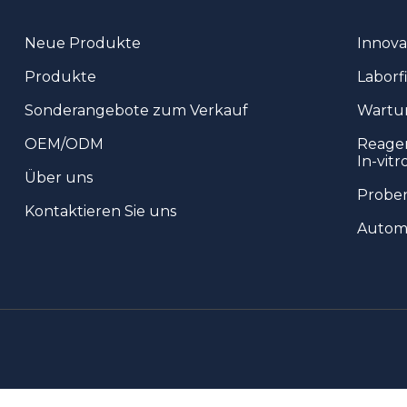
Gold im
Röhrchenformat
Neue Produkte
Innova
Produkte
Laborfi
Fäkaliensammler
Sonderangebote zum Verkauf
Wartun
OEM/ODM
Reagen
In-vitr
Über uns
Probe
Kontaktieren Sie uns
Automa