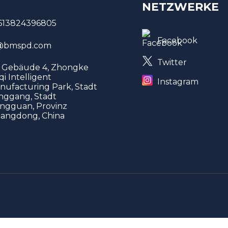
NETZWERKE
613824396805
Facebook
bmspd.com
Twitter
, Gebäude 4, Zhongke
qi Intelligent
Instagram
nufacturing Park, Stadt
nggang, Stadt
ngguan, Provinz
angdong, China