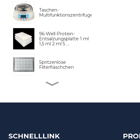
Taschen-
Multifunktionszentrifuge
96-Well-Protein-
Entsalzungsplatte 1 ml
1,5 ml 2 ml 5 …
Spritzenlose
Filterfläschchen
Vollautomatischer
Probenvorprozessor
BM Life Science, 96-
Well-UV-transparente
Mikrop...
SCHNELLLINK
PRO
Testkit für kolloidales