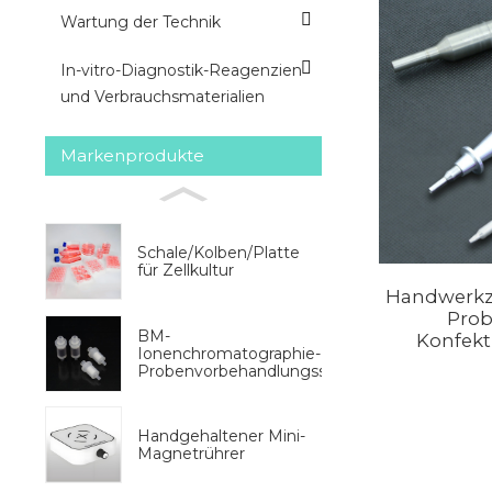
Wartung der Technik
In-vitro-Diagnostik-Reagenzien
und Verbrauchsmaterialien
Markenprodukte
Schale/Kolben/Platte
für Zellkultur
Handwerkze
Pro
BM-
Konfekt
Ionenchromatographie-
Probenvorbehandlungssäulen
Handgehaltener Mini-
Magnetrührer