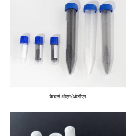
केचर्स ओएम/ओडीएम