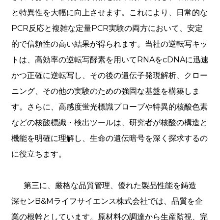
と特異性を大幅に向上させます。これにより、日常的な
PCR反応と複雑な定量PCR実験の両方において、安定
的で信頼性の高い結果が得られます。当社の逆転写キッ
トは、高効率の逆転写酵素を用いてRNAをcDNAに迅速
かつ正確に逆転写し、その後の遺伝子発現解析、クロー
ニング、その他の実験のための強固な基盤を構築しま
す。さらに、高感度蛍光標識プローブや特異的核酸色素
などの核酸標識・検出ツールは、研究者が核酸の構造と
機能を明確に理解し、生命の遺伝暗号を深く探求するの
に役立ちます。
第三に、厳格な品質管理、優れた製品性能を鋳造
深センB&Mライフサイエンス株式会社では、品質を企
業の根幹としています。原材料の調達から生産監視、完