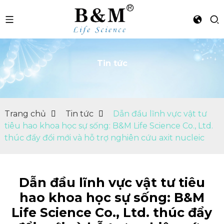
Tin tức
n
Trang chủ
Tin tức
Dẫn đầu lĩnh vực vật tư
tiêu hao khoa học sự sống: B&M Life Science Co., Ltd.
thúc đẩy đổi mới và hỗ trợ nghiên cứu axit nucleic
Dẫn đầu lĩnh vực vật tư tiêu
hao khoa học sự sống: B&M
Life Science Co., Ltd. thúc đẩy